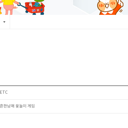
ETC
흔한남매 윷놀이 게임