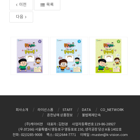
이전
목록
다음
회사소개
라이선스폼
STAFF
DATA
CO_NETWORK
흔한남매 상품정보
불법복제단속
(주)케이비젼
대표자 : 김현경
사업자등록번호 119-86-28927
(우.07266) 서울특별시 영등포구 영등포로 150, 생각공장 당산 A동 1402호
전화 : 02)3285-9008
팩스 : 02)2644-7771
이메일 : master@k-vision.com