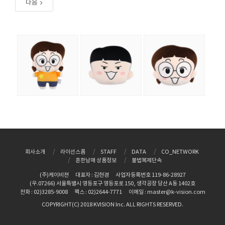
다음
회사소개
라이선스폼
STAFF
DATA
CO_NETWORK
흔한남매 상품정보
불법복제단속
(주)케이비젼
대표자 : 김현경
사업자등록번호 119-86-28927
(우.07266) 서울특별시 영등포구 영등포로 150, 생각공장 당산 A동 1402호
전화 : 02)3285-9008
팩스 : 02)2644-7771
이메일 : master@k-vision.com
COPYRIGHT(C) 2018 KVISION Inc. ALL RIGHTS RESERVED.