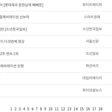
화이트페이퍼
열어 [롯데제과 흔한남매 빼빼로]
용 컬래버레이션 선보여
스마트경제
소년한국일보
견! [소년한국일보]
서울신문
번이 다섯번째 정상
조선일보
2주 연속 1위
패션비즈
 컬래버레이션 진행
데일리메이커
션
파이낸셜뉴스
6
1
2
3
4
5
7
8
9
10
11
12
13
14
15
16
17
18