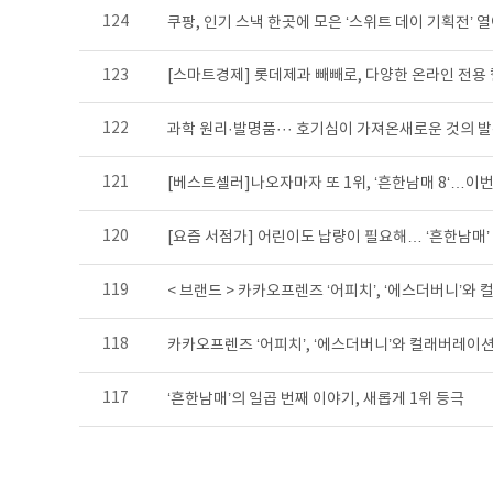
124
쿠팡, 인기 스낵 한곳에 모은 ‘스위트 데이 기획전’ 
123
[스마트경제] 롯데제과 빼빼로, 다양한 온라인 전
122
과학 원리·발명품··· 호기심이 가져온새로운 것의 발
121
[베스트셀러]나오자마자 또 1위, ‘흔한남매 8‘…이
120
[요즘 서점가] 어린이도 납량이 필요해… ‘흔한남매’ 
119
< 브랜드 > 카카오프렌즈 ‘어피치’, ‘에스더버니’와
118
카카오프렌즈 ‘어피치’, ‘에스더버니’와 컬래버레이
117
‘흔한남매’의 일곱 번째 이야기, 새롭게 1위 등극