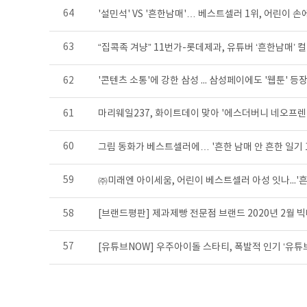
64
'설민석' VS '흔한남매'… 베스트셀러 1위, 어린이 손
63
“집콕족 겨냥” 11번가-롯데제과, 유튜버 ‘흔한남매’ 
62
'콘텐츠 소통'에 강한 삼성 ... 삼성페이에도 '웹툰' 등
61
마리웨일237, 화이트데이 맞아 '에스더버니 네오프렌
60
그림 동화가 베스트셀러에… '흔한 남매 안 흔한 일기 1
59
㈜미래엔 아이세움, 어린이 베스트셀러 아성 잇나...'흔한
58
[브랜드평판] 제과제빵 전문점 브랜드 2020년 2월 빅데
57
[유튜브NOW] 우주아이돌 스타티, 폭발적 인기 ‘유튜