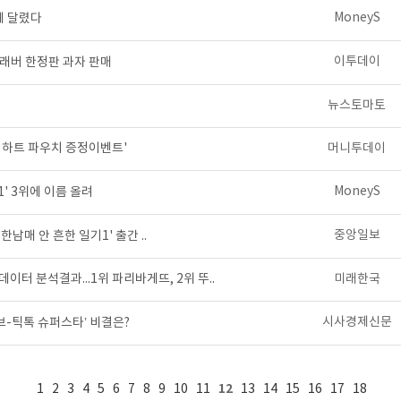
MoneyS
에 달렸다
이투데이
컬래버 한정판 과자 판매
장
뉴스토마토
 하트 파우치 증정이벤트'
머니투데이
MoneyS
' 3위에 이름 올려
중앙일보
남매 안 흔한 일기1' 출간 ..
이터 분석결과...1위 파리바게뜨, 2위 뚜..
미래한국
시사경제신문
브-틱톡 슈퍼스타’ 비결은?
12
1
2
3
4
5
6
7
8
9
10
11
13
14
15
16
17
18