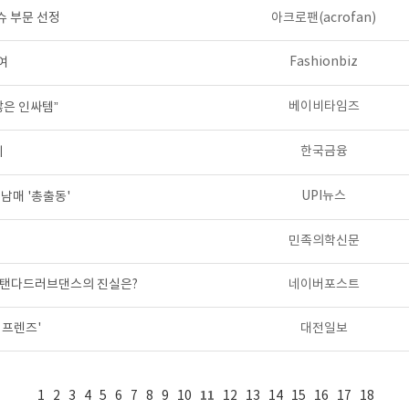
슈 부문 선정
아크로팬(acrofan)
Fashionbiz
여
베이비타임즈
않은 인싸템”
한국금융
시
UPI뉴스
남매 '총출동'
민족의학신문
 스탠다드러브댄스의 진실은?
네이버포스트
 프렌즈'
대전일보
11
1
2
3
4
5
6
7
8
9
10
12
13
14
15
16
17
18