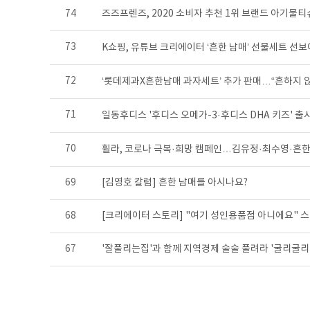
74
즈즈프렌즈, 2020 소비자 추천 1위 브랜드 아기물티
73
K쇼핑, 유튜브 크리에이터 ‘흔한 남매’ 선물세트 선보
72
‘롯데제과X흔한남매 과자세트’ 추가 판매…“흔하지 
71
일동후디스 '후디스 오메가-3·후디스 DHA 키즈' 출
70
휠라, 코로나 극복·희망 캠페인…김유정·최수영·흔한
69
[김영호 칼럼] 흔한 남매를 아시나요?
68
[크리에이터 스토리] "여기 성인용품점 아니에요"
67
'잘풀리는집'과 함께 지역경제 술술 풀려라 '굴리굴리