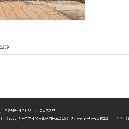
2209
흔한남매 상품정보
불법복제단속
(우.07266) 서울특별시 영등포구 영등포로 150, 생각공장 당산 A동 1402호
전화 : 0