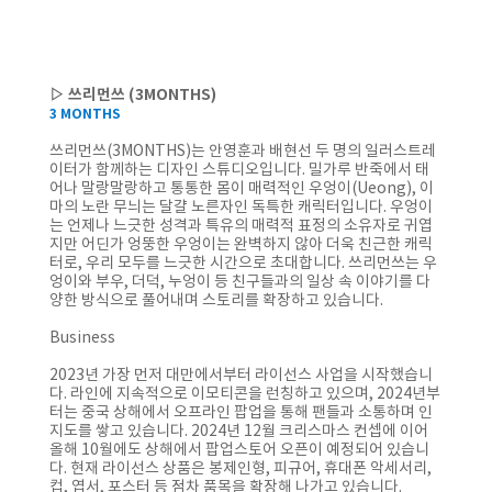
▷ 쓰리먼쓰 (3MONTHS)
3 MONTHS
쓰리먼쓰(3MONTHS)는 안영훈과 배현선 두 명의 일러스트레
이터가 함께하는 디자인 스튜디오입니다. 밀가루 반죽에서 태
어나 말랑말랑하고 통통한 몸이 매력적인 우엉이(Ueong), 이
마의 노란 무늬는 달걀 노른자인 독특한 캐릭터입니다. 우엉이
는 언제나 느긋한 성격과 특유의 매력적 표정의 소유자로 귀엽
지만 어딘가 엉뚱한 우엉이는 완벽하지 않아 더욱 친근한 캐릭
터로, 우리 모두를 느긋한 시간으로 초대합니다. 쓰리먼쓰는 우
엉이와 부우, 더덕, 누엉이 등 친구들과의 일상 속 이야기를 다
양한 방식으로 풀어내며 스토리를 확장하고 있습니다.
Business
2023년 가장 먼저 대만에서부터 라이선스 사업을 시작했습니
다. 라인에 지속적으로 이모티콘을 런칭하고 있으며, 2024년부
터는 중국 상해에서 오프라인 팝업을 통해 팬들과 소통하며 인
지도를 쌓고 있습니다. 2024년 12월 크리스마스 컨셉에 이어
올해 10월에도 상해에서 팝업스토어 오픈이 예정되어 있습니
다. 현재 라이선스 상품은 봉제인형, 피규어, 휴대폰 악세서리,
컵, 엽서, 포스터 등 점차 품목을 확장해 나가고 있습니다.