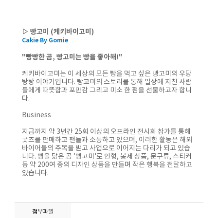
▷ 빵고미 (케키바이고미)
Cakie By Gomie
"빵빵한 곰, 빵고미는 빵을 좋아해!"
케키바이고미는 이 세상의 모든 빵을 먹고 싶은 빵고미의 우당
탕탕 이야기입니다. 빵고미의 스토리를 통해 일상에 지친 사람
들에게 따뜻함과 포만감 그리고 미소 한 점을 선물하고자 합니
다.
Business
지금까지 약 3년간 25회 이상의 오프라인 전시회 참가를 통해
굿즈를 판매하고 팬들과 소통하고 있으며, 이러한 활동은 해외
바이어들의 주목을 받고 사업으로 이어지는 다리가 되고 있습
니다. 빵을 닮은 곰 '빵고미'로 인형, 봉제 상품, 문구류, 스티커
등 약 200여 종의 디자인 상품을 만들며 작은 행복을 전달하고
있습니다.
첨부파일