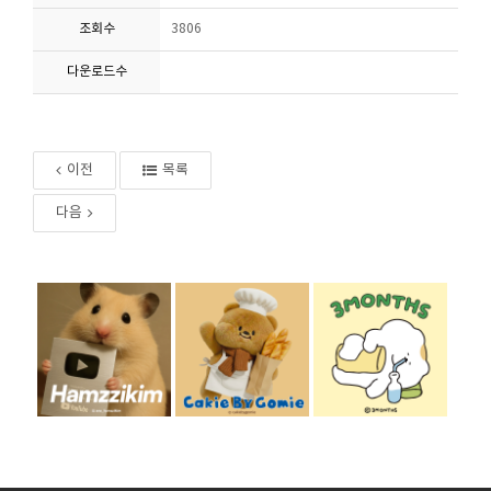
조회수
3806
다운로드수
이전
목록
다음