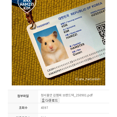
정서불안 김햄찌 브랜드덱_250901.pdf
첨부파일
조회수
4597