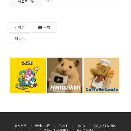
다운로드수
513
이전
목록
다음
회사소개
라이선스폼
STAFF
DATA
CO_NETWORK
흔한남매 상품정보
불법복제단속