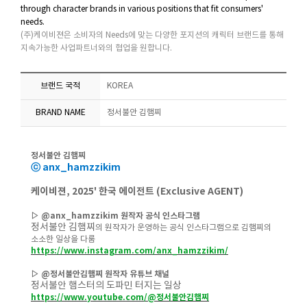
through character brands in various positions that fit consumers'
needs.
(주)케이비젼은 소비자의 Needs에 맞는 다양한 포지션의 캐릭터 브랜드를 통해
지속가능한 사업파트너와의 협업을 원합니다.
브랜드 국적
KOREA
BRAND NAME
정서불안 김햄찌
정서불안 김햄찌
ⓒ anx_hamzzikim
케이비젼, 2025' 한국 에이전트 (Exclusive AGENT)
▷ @
anx_hamzzikim
원작자 공식 인스타그램
정서불안 김햄찌
의 원작자가 운영하는 공식 인스타그램으로 김햄찌의
소소한 일상을 다룸
https://www.instagram.com/anx_hamzzikim/
▷ @정서불안김햄찌
원작자 유튜브 채널
정서불안 햄스터의 도파민 터지는 일상
https://www.youtube.com/@정서불안김햄찌